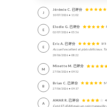
Jérémie C. 已评分
J
10/07/2026
•
11:02
Elodie G. 已评分
E
02/07/2026
•
05:56
Eric A. 已评分
5/5
E
Accueil excellent et plats délicieux. T
28/06/2026
•
08:22
Minette M. 已评分
M
27/06/2026
•
09:52
Brian C. 已评分
5
B
27/06/2026
•
09:37
AMAR R. 已评分
4
A
Coté ST-JEAN mais un coin tranquille loi