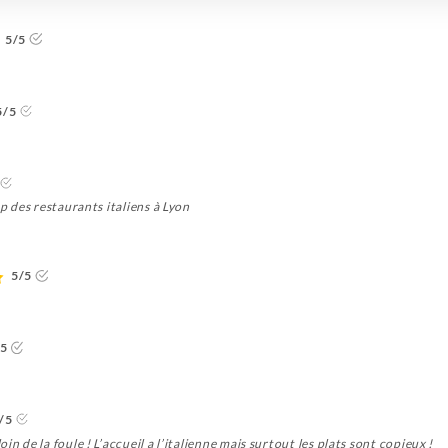
5/5
5/5
op des restaurants italiens à Lyon
5/5
/5
/5
n de la foule ! L’accueil a l’italienne mais surtout les plats sont copieux !