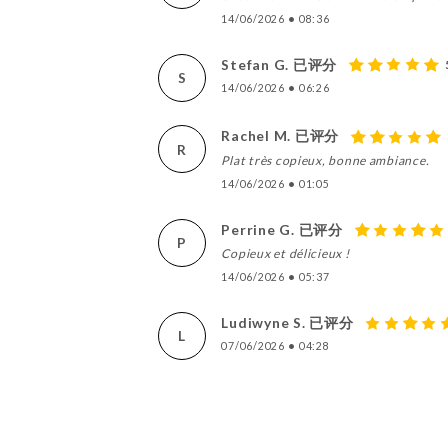
14/06/2026
•
08:36
Stefan G. 已评分
S
14/06/2026
•
06:26
Rachel M. 已评分
R
Plat très copieux, bonne ambiance.
14/06/2026
•
01:05
Perrine G. 已评分
P
Copieux et délicieux !
14/06/2026
•
05:37
Ludiwyne S. 已评分
L
07/06/2026
•
04:28