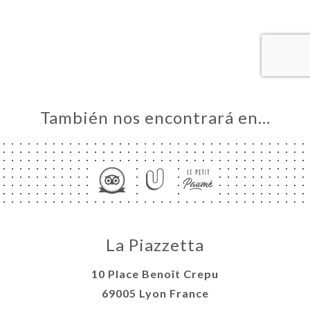
ERVA
IDO
ERÍA
EÑA
NÚ
También nos encontrará en…
ACTO
La Piazzetta
10 Place Benoît Crepu
69005 Lyon France