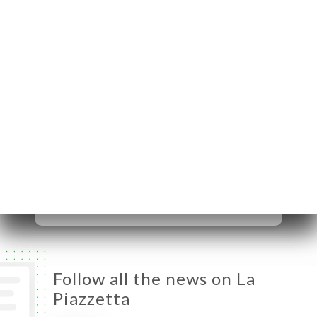
Crepu
69005 Lyon France
Monday
Closed
Tuesday
10:00-00:00
Wednesday
10:00-00:00
Thursday
10:00-00:00
Friday
10:00-00:00
Saturday
10:00-00:00
Sunday
10:00-00:00
Follow all the news on La
Piazzetta