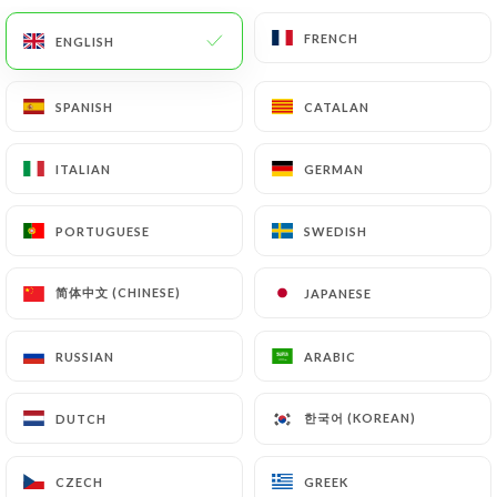
FRENCH
FRENCH
ENGLISH
ENGLISH
SPANISH
SPANISH
CATALAN
CATALAN
La Piazzetta
ITALIAN
ITALIAN
GERMAN
GERMAN
PORTUGUESE
PORTUGUESE
SWEDISH
SWEDISH
757 REVIEW
RESTAURANT ITALIEN
简体中文 (CHINESE)
简体中文 (CHINESE)
JAPANESE
JAPANESE
10 Place Benoît Crepu
69005 Lyon France
RUSSIAN
RUSSIAN
ARABIC
ARABIC
한국어 (KOREAN)
한국어 (KOREAN)
DUTCH
DUTCH
Who are we?
CZECH
CZECH
GREEK
GREEK